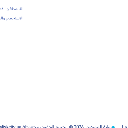
الأنشطة و الفع
الاستجمام وال
نا
بوابة الموردين
2026
© . جميع الحقوق محفوظة Miskcity.sa