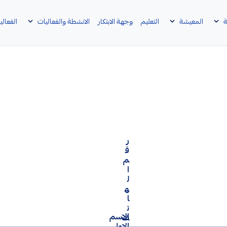
ة
المعيشة
التعليم
وجهة الابتكار
الانشطة والفعاليات
الفعالي
ر
ق
م
ا
ل
ه
ا
ت
الاسم
ف