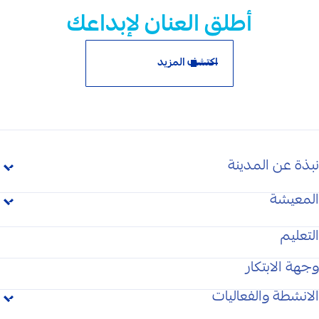
أطلق العنان لإبداعك
اكتشف المزيد
نبذة عن المدينة
المعيشة
غايتنا
السكن في المدينة
الوصول الى المدينة
التعليم
وجهة الابتكار
المرافق
المركز الإعلامي
الانشطة والفعاليات
المركز الإعلامي
/
الأخبار
المباني السكنية